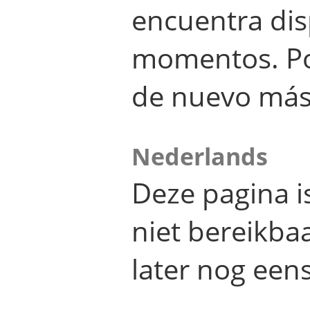
encuentra dis
momentos. Por
de nuevo más
Nederlands
Deze pagina 
niet bereikba
later nog eens