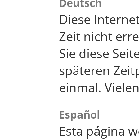
Deutsch
Diese Internet
Zeit nicht er
Sie diese Seit
späteren Zei
einmal. Viele
Español
Esta página w