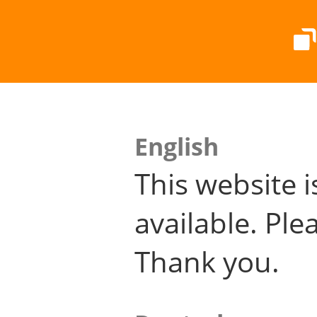
English
This website i
available. Plea
Thank you.