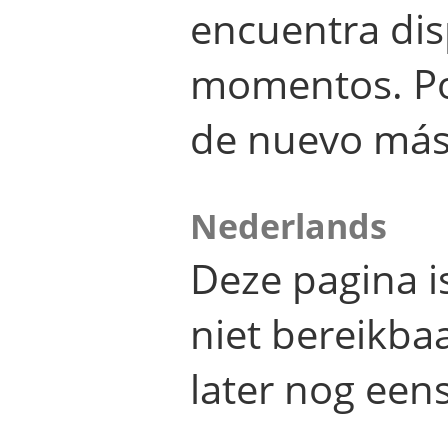
encuentra dis
momentos. Por
de nuevo más
Nederlands
Deze pagina 
niet bereikba
later nog eens