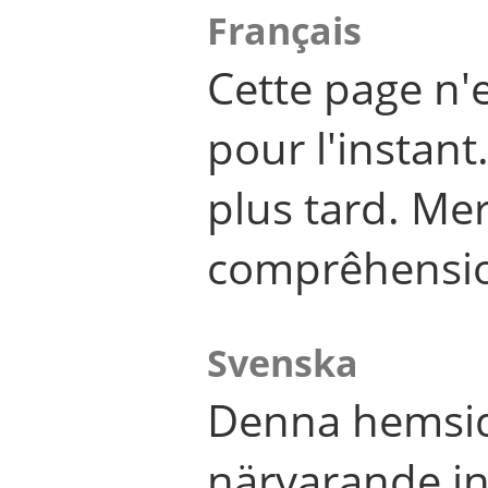
Français
Cette page n'
pour l'instant
plus tard. Me
comprêhensi
Svenska
Denna hemsid
närvarande in